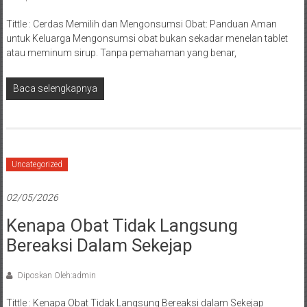
Tittle : Cerdas Memilih dan Mengonsumsi Obat: Panduan Aman
untuk Keluarga Mengonsumsi obat bukan sekadar menelan tablet
atau meminum sirup. Tanpa pemahaman yang benar,
Baca selengkapnya
Uncategorized
02/05/2026
Kenapa Obat Tidak Langsung
Bereaksi Dalam Sekejap
Diposkan Oleh:admin
Tittle : Kenapa Obat Tidak Langsung Bereaksi dalam Sekejap