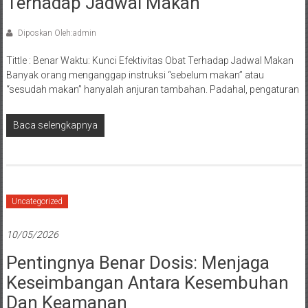
Terhadap Jadwal Makan
Diposkan Oleh:admin
Tittle : Benar Waktu: Kunci Efektivitas Obat Terhadap Jadwal Makan
Banyak orang menganggap instruksi “sebelum makan” atau
“sesudah makan” hanyalah anjuran tambahan. Padahal, pengaturan
Baca selengkapnya
Uncategorized
10/05/2026
Pentingnya Benar Dosis: Menjaga
Keseimbangan Antara Kesembuhan
Dan Keamanan