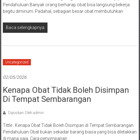
Pendahuluan Banyak orang berharap obat bisa langsung bekerja
begitu diminum. Padahal, sebagian besar obat membutuhkan
Baca selengkapnya
Uncategorized
02/05/2026
Kenapa Obat Tidak Boleh Disimpan
Di Tempat Sembarangan
Diposkan Oleh:admin
Tittle : Kenapa Obat Tidak Boleh Disimpan di Tempat Sembarangan
Pendahuluan Obat bukan sekadar barang biasa yang bisa diletakkan
di mana saja. Cara penyimpanan