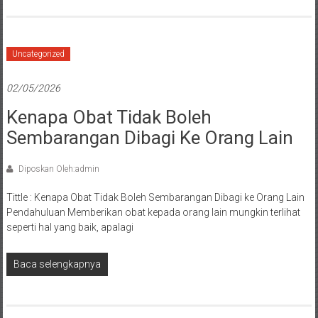
Uncategorized
02/05/2026
Kenapa Obat Tidak Boleh
Sembarangan Dibagi Ke Orang Lain
Diposkan Oleh:admin
Tittle : Kenapa Obat Tidak Boleh Sembarangan Dibagi ke Orang Lain
Pendahuluan Memberikan obat kepada orang lain mungkin terlihat
seperti hal yang baik, apalagi
Baca selengkapnya