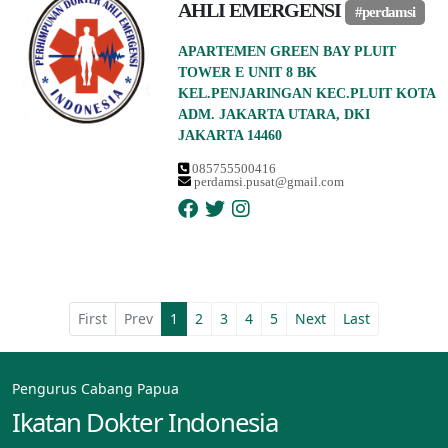
AHLI EMERGENSI
#perdamsi
APARTEMEN GREEN BAY PLUIT
TOWER E UNIT 8 BK
KEL.PENJARINGAN KEC.PLUIT KOTA
ADM. JAKARTA UTARA, DKI
JAKARTA 14460
085755500416
perdamsi.pusat@gmail.com
First
Prev
1
2
3
4
5
Next
Last
Pengurus Cabang Papua
Ikatan Dokter Indonesia