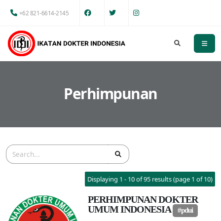
+62 821-6614-2145
Perhimpunan
Displaying 1 - 10 of 95 results (page 1 of 10)
PERHIMPUNAN DOKTER
UMUM INDONESIA
#pdui