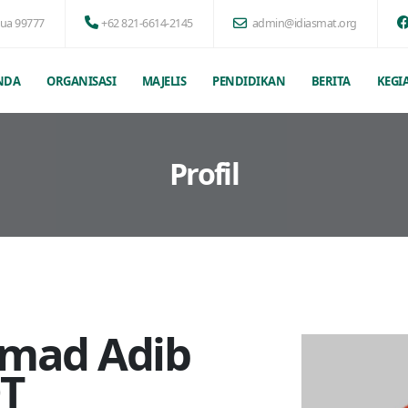
pua 99777
+62 821-6614-2145
admin@idiasmat.org
NDA
ORGANISASI
MAJELIS
PENDIDIKAN
BERITA
KEGI
Profil
mmad Adib
OT