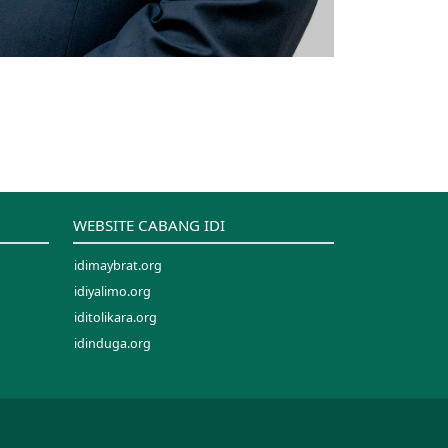
WEBSITE CABANG IDI
idimaybrat.org
idiyalimo.org
iditolikara.org
idinduga.org
idimappi.org
idipalopo.org
idisinjai.org
idisorong.org