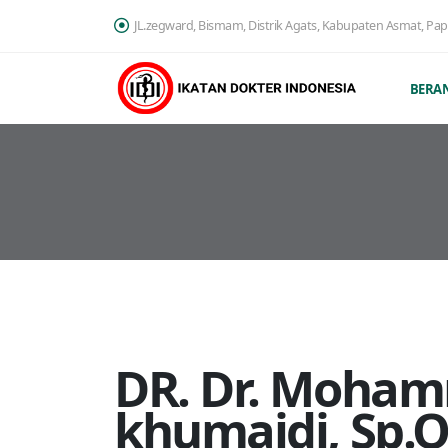
JL.zegward, Bismam, Distrik Agats, Kabupaten Asmat, Pa
BERA
DR. Dr. Moha
khumaidi, Sp.