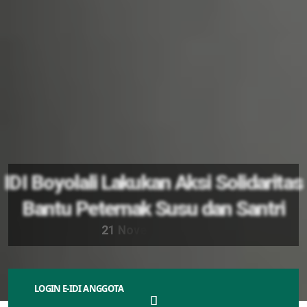
IDI Boyolali Lakukan Aksi Solidaritas
Bantu Peternak Susu dan Santri
2
1
N
o
v
e
m
b
e
r
2
0
2
4
LOGIN E-IDI ANGGOTA