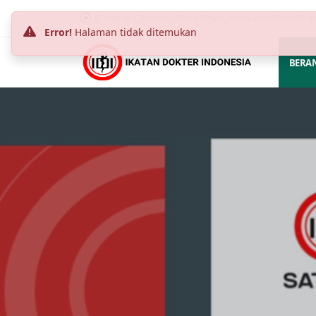
JL.zegward, Bismam, Distrik Agats, Kabupaten Asmat, Pa
Error!
Halaman tidak ditemukan
BERA