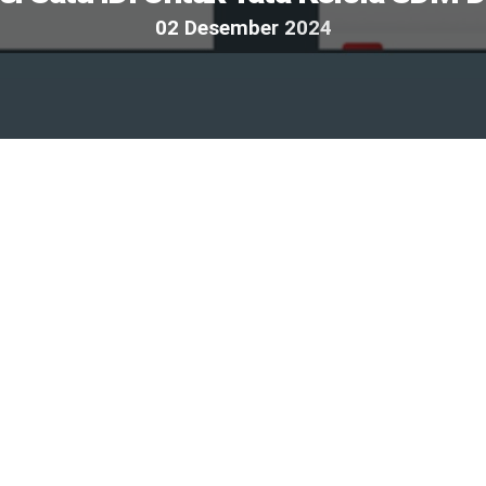
0
2
D
e
s
e
m
b
e
r
2
0
2
4
Agenda Kegiatan