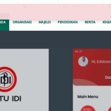
pua 99777
+62 821-6614-2145
admin@idiasmat.org
NDA
ORGANISASI
MAJELIS
PENDIDIKAN
BERITA
KEGI